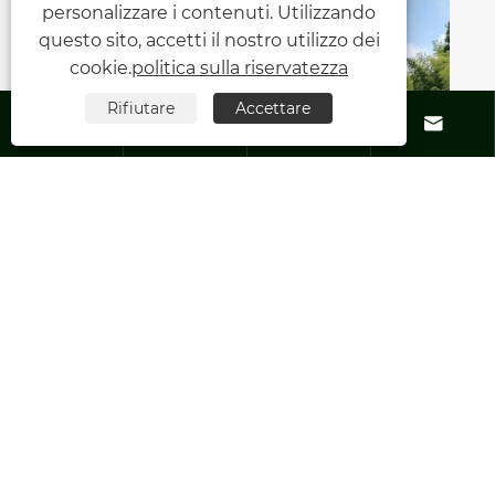
personalizzare i contenuti. Utilizzando
questo sito, accetti il ​​nostro utilizzo dei
cookie.
politica sulla riservatezza
Rifiutare
Accettare






Perché il montaggio a terra solare è più
importante di quanto la maggior parte
degli acquirenti si aspetti?
Visualizza altro >>