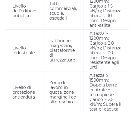
1200mm;
Tetti
Livello
Carico ≥ 1,5
commerciali,
dell'edificio
kN/m; Distanza
scuole,
pubblico
libera ≤ 110
ospedali
mm; Design
anti-salita
Altezza ≥
1200mm;
Fabbriche,
Carico ≥ 2,0
magazzini,
Livello
kN/m; Distanza
piattaforme
industriale
libera ≤ 100
di
mm; Design
attrezzature
resistente agli
urti
Altezza ≥
1500mm;
Zone di
Doppia barra
Livello di
lavoro in
centrale +
protezione
quota, zone
fermapiede;
anticaduta
marginali ad
Carico ≥ 2,5
alto rischio
kN/m; Supera il
test di caduta